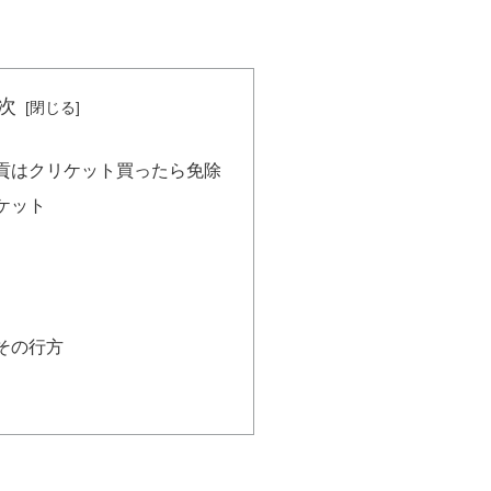
次
貢はクリケット買ったら免除
ケット
その行方