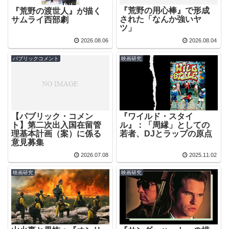
『荒野の用心棒』で形成
『荒野の渡世人』が描く
された「なんか強いヤ
サムライ西部劇
ツ」
2026.08.06
2026.08.04
パブリックコメント
映画研究
【パブリック・コメン
『ワイルド・スタイ
ト】第二次出入国在留管
ル』：「周縁」としての
理基本計画（案）に係る
若者、DJとラップの原点
意見募集
2026.07.08
2025.11.02
映画研究
映画研究