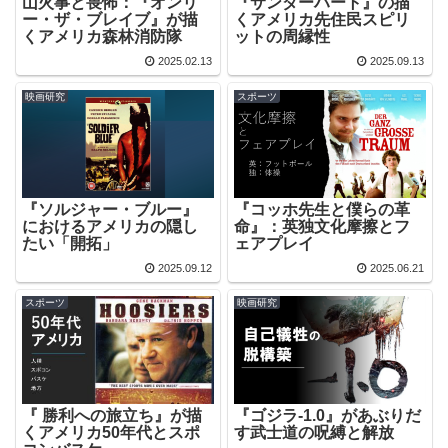
山火事と畏怖：『オンリ
『サンダーハート』の描
ー・ザ・ブレイブ』が描
くアメリカ先住民スピリ
くアメリカ森林消防隊
ットの周縁性
2025.02.13
2025.09.13
映画研究
スポーツ
『ソルジャー・ブルー』
『コッホ先生と僕らの革
におけるアメリカの隠し
命』：英独文化摩擦とフ
たい「開拓」
ェアプレイ
2025.09.12
2025.06.21
スポーツ
映画研究
『 勝利への旅立ち』が描
『ゴジラ-1.0』があぶりだ
くアメリカ50年代とスポ
す武士道の呪縛と解放