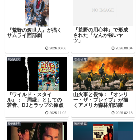
『荒野の用心棒』で形成
『荒野の渡世人』が描く
された「なんか強いヤ
サムライ西部劇
ツ」
2026.08.06
2026.08.04
映画研究
映画研究
『ワイルド・スタイ
山火事と畏怖：『オンリ
ル』：「周縁」としての
ー・ザ・ブレイブ』が描
若者、DJとラップの原点
くアメリカ森林消防隊
2025.11.02
2025.02.13
映画研究
映画研究