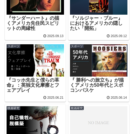
『サンダーハート』の描
『ソルジャー・ブルー』
くアメリカ先住民スピリ
におけるアメリカの隠し
ットの周縁性
たい「開拓」
2025.09.13
2025.09.12
スポーツ
スポーツ
『コッホ先生と僕らの革
『 勝利への旅立ち』が描
命』：英独文化摩擦とフ
くアメリカ50年代とスポ
ェアプレイ
コンバスケ
2025.06.21
2025.06.14
映画研究
映画研究