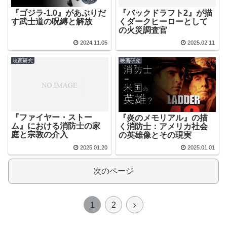
『バックドラフト2』が描
『ゴジラ-1.0』があぶりだ
くダークヒーローとして
す武士道の呪縛と解放
の火災調査官
2024.11.05
2025.02.11
映画研究
映画研究
『ファイヤー・ストー
『炎のメモリアル』の描
ム』における消防士の家
く消防士：アメリカ社会
庭と宗教の介入
の英雄像とその現実
2025.01.20
2025.01.01
次のページ
1
2