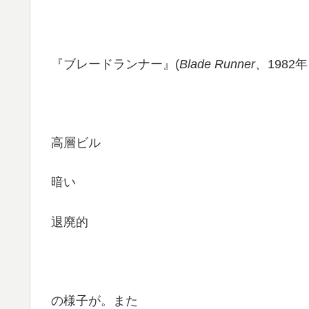
『ブレードランナー』(
Blade Runner、
198
高層ビル
暗い
退廃的
の様子が。また