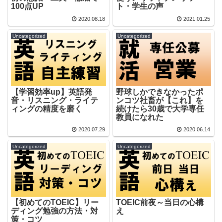
100点UP
ト・学生の声
2020.08.18
2021.01.25
Uncategorized
Uncategorized
野球しかできなかったポ
【学習効率up】英語発
ンコツ社畜が【これ】を
音・リスニング・ライテ
続けたら30歳で大学専任
ィングの精度を磨く
教員になれた
2020.07.29
2020.06.14
Uncategorized
Uncategorized
【初めてのTOEIC】リー
TOEIC前夜～当日の心構
ディング勉強の方法・対
え
策・コツ