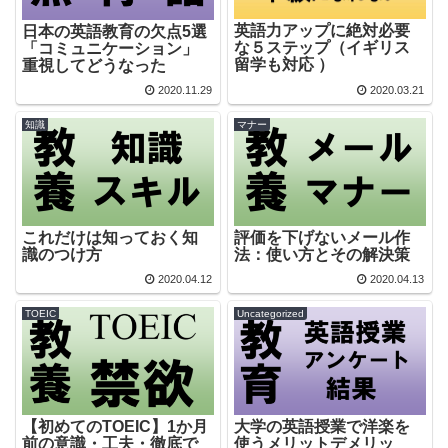
英語力アップに絶対必要
日本の英語教育の欠点5選
な５ステップ（イギリス
「コミュニケーション」
留学も対応 ）
重視してどうなった
2020.11.29
2020.03.21
知識
マナー
これだけは知っておく知
評価を下げないメール作
識のつけ方
法：使い方とその解決策
2020.04.12
2020.04.13
TOEIC
Uncategorized
【初めてのTOEIC】1か月
大学の英語授業で洋楽を
前の意識・工夫・徹底で
使うメリットデメリッ